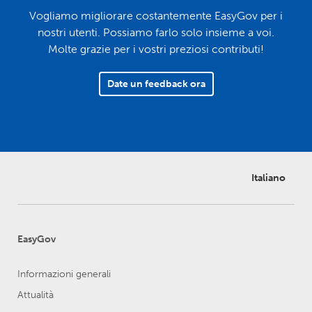
Vogliamo migliorare costantemente EasyGov per i
nostri utenti. Possiamo farlo solo insieme a voi.
Molte grazie per i vostri preziosi contributi!
Date un feedback ora
Italiano
EasyGov
Informazioni generali
Attualità